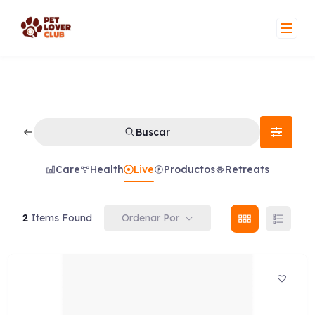
Skip
to
content
Buscar
Care
Health
Live
Productos
Retreats
Ordenar Por
2
Items Found