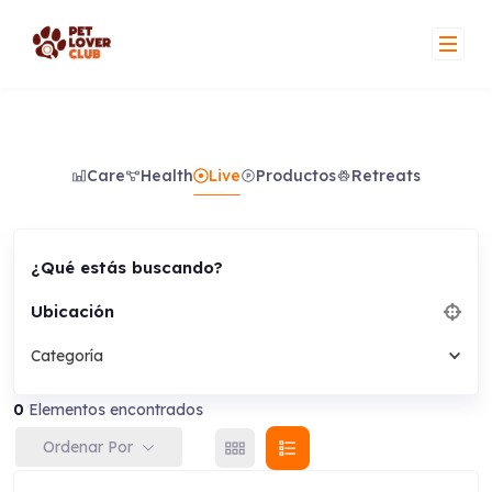
Skip
to
content
Care
Health
Live
Productos
Retreats
¿Qué estás buscando?
Ubicación
Categoría
0
Elementos encontrados
Ordenar Por