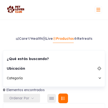
Skip
to
content
Care
Health
Live
Productos
Retreats
¿Qué estás buscando?
Ubicación
Categoría
0
Elementos encontrados
Ordenar Por