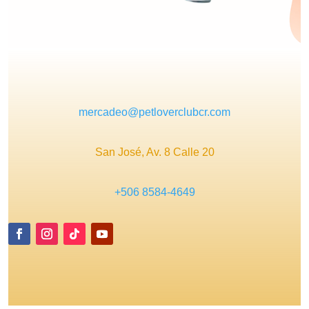
mercadeo@petloverclubcr.com
San José, Av. 8 Calle 20
+506 8584-4649