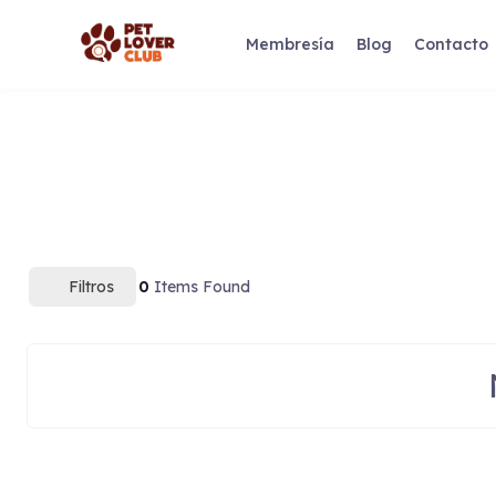
Skip
to
Membresía
Blog
Contacto
content
Filtros
0
Items Found