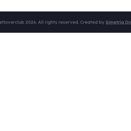
etloverclub 2026. All rights reserved. Created by
Simetría Dig