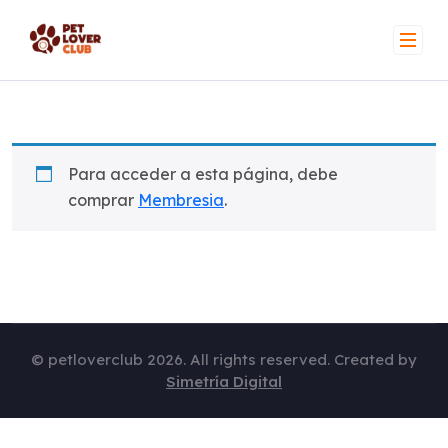
Skip
to
content
Para acceder a esta página, debe
comprar
Membresia
.
© petloverclub 2026. All rights reserved. Created by
Simetría Digital