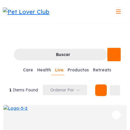
Skip
to
content
Buscar
Care
Health
Live
Productos
Retreats
Ordenar Por
1
Items Found