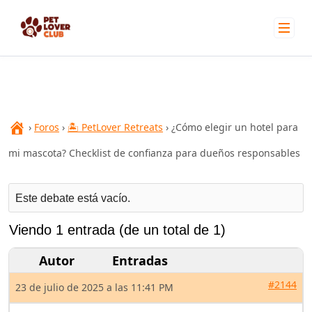
Skip
to
content
›
Foros
›
🏝 PetLover Retreats
›
¿Cómo elegir un hotel para
mi mascota? Checklist de confianza para dueños responsables
Este debate está vacío.
Viendo 1 entrada (de un total de 1)
Autor
Entradas
#2144
23 de julio de 2025 a las 11:41 PM