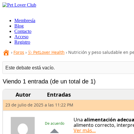
Skip
to
content
Membresía
Blog
Contacto
Acceso
Registro
›
Foros
›
🩺 PetLover Health
›
Nutrición y peso saludable en pe
Este debate está vacío.
Viendo 1 entrada (de un total de 1)
Autor
Entradas
23 de julio de 2025 a las 11:22 PM
Una
alimentación adecuad
De acuerdo
alimento correcto, interpre
Ver más...